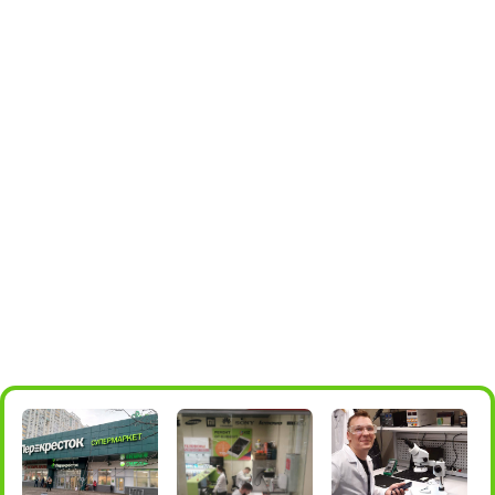
для мессенджеров
+7 985 004-05-66
м.Алма-
Борисовские пруды, 26, стр.2
Атинская
(ТРЦ БРАVO)
ПОДРОБНЕЕ
ПОСТРОИТЬ МАРШРУТ
10:00 - 22:00
+7 (495) 198-05-16
для звонков
+7 985 198-05-36
для мессенджеров