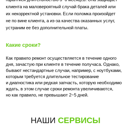
клиента на маловероятный случай брака деталей или
их некорректной установки. Если поломка произойдет
не по вине клиента, а из-за качества оказанных услуг,
устраним ее без дополнительной платы.
10:00 - 22:00
Какие сроки?
Как правило ремонт осуществляется в течение одного
дня, зачастую при клиенте в течение получаса. Однако,
бывают нестандартные случаи, например, с ноутбуками,
которым требуется длительное тестирование
и диагностика или редкая запчасть, которую необходимо
Волжский бульвар, 7
ждать, в этом случае сроки ремонта увеличиваются,
м.Текстильщики
(Перекрёсток)
но как правило, не превышают 2−5 дней.
ПОДРОБНЕЕ
ПОСТРОИТЬ МАРШРУТ
10:00 - 21:00
НАШИ
СЕРВИСЫ
+7 (495) 198-05-66
для звонков