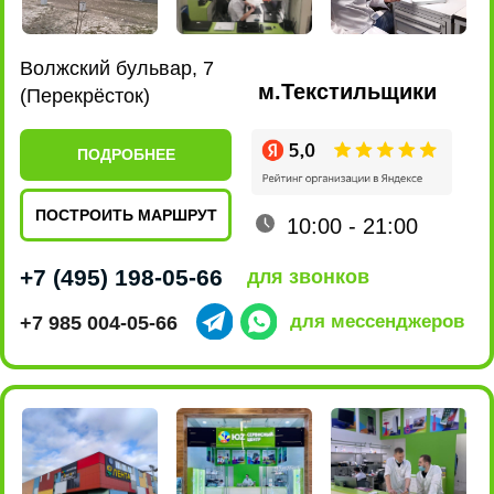
Ленинский проспект, 101
м.Новаторская
(EUROSPAR)
ПОДРОБНЕЕ
ПОСТРОИТЬ МАРШРУТ
10:00 - 22:00
+7 (495) 198-07-76
для звонков
+7 915 161-19-85
для мессенджеров
ул. Люблинская, 169 к2
м.Марьино
(ТРЦ МариЭль)
ПОДРОБНЕЕ