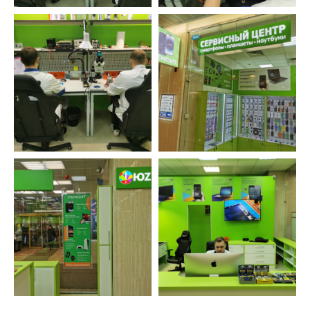
Не переезжаем, не пропадаем. Находим
решения, даже в самых тяжелых ситуациях.
Бесплатно исправляем ошибки, возникшие
по нашей вине.
Оставьте заявку и мы перезвоним вам в
ближайшее рабочее время
ОСТАВИТЬ ЗАЯВКУ
УСТРОЙСТВА
ФИЛИАЛЫ
Устройства Apple
Текстильщики