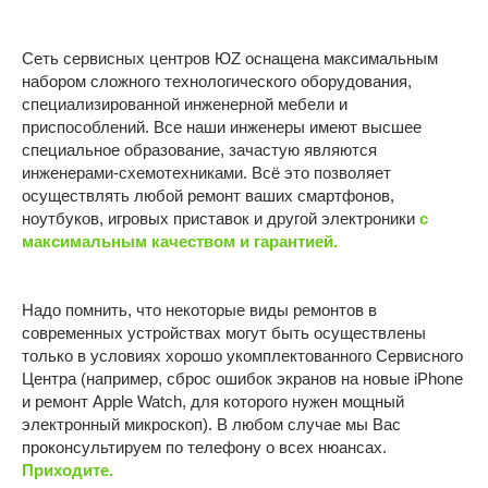
Братеево
Смартфоны Android
Новаторская
Планшеты
Сеть сервисных центров ЮZ оснащена максимальным
Марьино
Ноутбуки
набором сложного технологического оборудования,
специализированной инженерной мебели и
ОБЩЕЕ
Компьютеры
приспособлений. Все наши инженеры имеют высшее
Игровые приставки
О компании
специальное образование, зачастую являются
инженерами-схемотехниками. Всё это позволяет
Контакты
осуществлять любой ремонт ваших смартфонов,
Отзывы
ноутбуков, игровых приставок и другой электроники
с
максимальным качеством и гарантией.
Карьера
Надо помнить, что некоторые виды ремонтов в
Политика конфиденциальности
современных устройствах могут быть осуществлены
ИП Витман А.А., ИНН 245506062509, ОГРНИП:
только в условиях хорошо укомплектованного Сервисного
326246800053028
Центра (например, сброс ошибок экранов на новые iPhone
Made by Goodness
и ремонт Apple Watch, для которого нужен мощный
электронный микроскоп). В любом случае мы Вас
проконсультируем по телефону о всех нюансах.
Приходите.
Мессенджеры
Контакты
Прайс
онлайн
и адреса