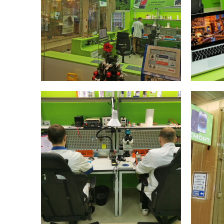
ул. Люблинская, 169 к2 (ТРЦ МариЭль)
10:00 - 22:00
+7 (495) 198-02-16
для звонков
для мессенджеров
+7 980 435-47-17