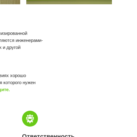
лизированной
ляются инженерами-
 и другой
овиях хорошо
я которого нужен
ите.
Ответственность