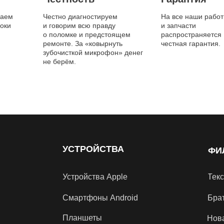
даем
Честно диагностируем
На все наши рабо
оки
и говорим всю правду
и запчасти
о поломке и предстоящем
распространяется
ремонте. За «ковырнуть
честная гарантия.
зубочисткой микрофон» денег
не берём.
УСТРОЙСТВА
ФИ
Устройства Apple
Тек
Смартфоны Android
Бра
Планшеты
Нов