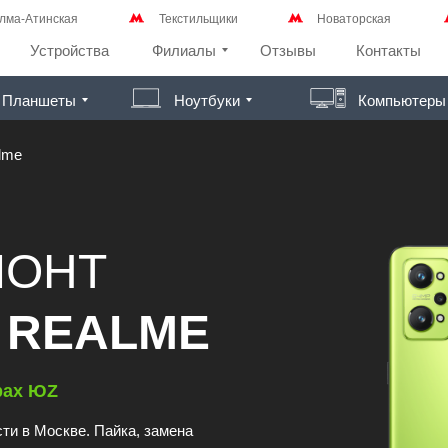
лма-Атинская
Текстильщики
Новаторская
Устройства
Филиалы
Отзывы
Контакты
Планшеты
Ноутбуки
Компьютеры
lme
МОНТ
 REALME
рах ЮZ
ти в Москве. Пайка, замена