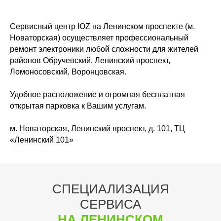
Подробнее
Сервисный центр ЮZ на Ленинском проспекте (м.
Samsung
Vivo
Новаторская) осуществляет профессиональный
Huawei
ремонт электроники любой сложности для жителей
Tecno
районов Обручевский, Ленинский проспект,
Honor
Poco
Ломоносовский, Воронцовская.
Xiaomi
Infinix
Meizu
Inoi
Удобное расположение и огромная бесплатная
открытая парковка к Вашим услугам.
Oppo
Itel
Смартфоны
Realme
TCL
Android
м. Новаторская, Ленинский проспект, д. 101, ТЦ
ZTE
Nothing
«Ленинский 101»
Подробнее
Sony
Другие
OnePlus
Nokia
СПЕЦИАЛИЗАЦИЯ
СЕРВИСА
Планшеты
НА ЛЕНИНСКОМ