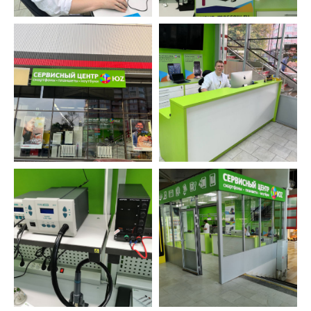
ВЫБЕРИТЕ УСТРОЙСТВО
iPhone
MacBook
iPad
Watch
Устройства Apple
iMac
Другое