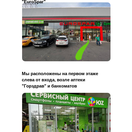
"EuroSpar"
ОСТАВЬТЕ ЗАЯВКУ
НА РЕМОНТ
-5%
Наш специалист
перезвонит вам
и рассчитает стоимость
и сроки ремонта
ОСТАВИТЬ ЗАЯВКУ
Мы расположены на первом этаже
слева от входа, возле аптеки
"Горздрав" и банкоматов