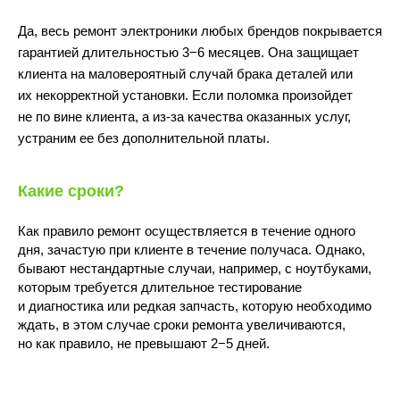
Да, весь ремонт электроники любых брендов покрывается
гарантией длительностью 3−6 месяцев. Она защищает
клиента на маловероятный случай брака деталей или
их некорректной установки. Если поломка произойдет
не по вине клиента, а из-за качества оказанных услуг,
10:00 - 22:00
устраним ее без дополнительной платы.
Какие сроки?
Как правило ремонт осуществляется в течение одного
дня, зачастую при клиенте в течение получаса. Однако,
бывают нестандартные случаи, например, с ноутбуками,
которым требуется длительное тестирование
и диагностика или редкая запчасть, которую необходимо
Волжский бульвар, 7
м.Текстильщики
(Перекрёсток)
ждать, в этом случае сроки ремонта увеличиваются,
но как правило, не превышают 2−5 дней.
ПОДРОБНЕЕ
ПОСТРОИТЬ МАРШРУТ
10:00 - 21:00