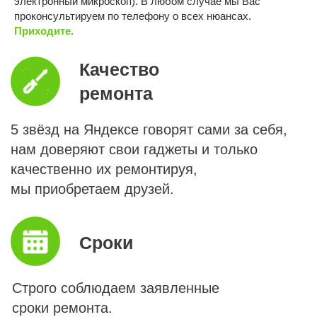
электронный микроскоп). В любом случае мы Вас
проконсультируем по телефону о всех нюансах.
Мессенджеры
Контакты
Прайс
онлайн
и адреса
Приходите.