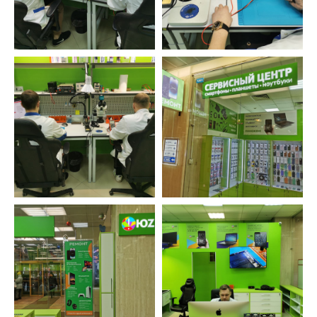
Ответственность
Не переезжаем, не пропадаем. Находим
решения, даже в самых тяжелых ситуациях.
Бесплатно исправляем ошибки, возникшие
по нашей вине.
Оставьте заявку и мы перезвоним вам в
ближайшее рабочее время
ОСТАВИТЬ ЗАЯВКУ
УСТРОЙСТВА
ФИЛИАЛЫ