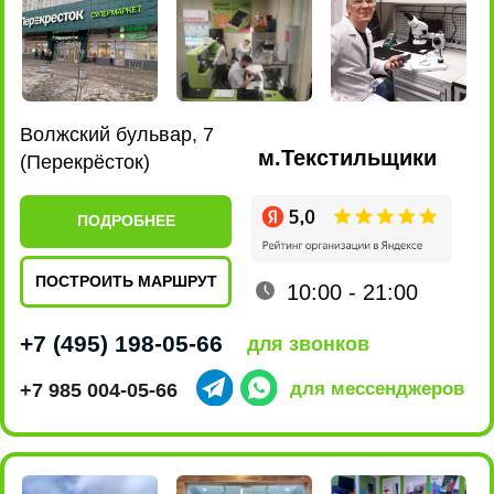
Ленинский проспект, 101
м.Новаторская
(EUROSPAR)
ПОДРОБНЕЕ
ПОСТРОИТЬ МАРШРУТ
10:00 - 22:00
+7 (495) 198-07-76
для звонков
+7 915 161-19-85
для мессенджеров
ул. Люблинская, 169 к2
м.Марьино
(ТРЦ МариЭль)