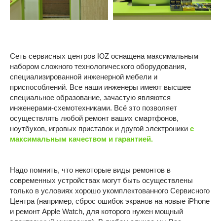
Устройства Apple
Текстильщики
Братеево
Смартфоны Android
Новаторская
Планшеты
Марьино
Сеть сервисных центров ЮZ оснащена максимальным
Ноутбуки
набором сложного технологического оборудования,
ОБЩЕЕ
Компьютеры
специализированной инженерной мебели и
приспособлений. Все наши инженеры имеют высшее
Игровые приставки
О компании
специальное образование, зачастую являются
Контакты
инженерами-схемотехниками. Всё это позволяет
осуществлять любой ремонт ваших смартфонов,
Отзывы
ноутбуков, игровых приставок и другой электроники
с
Карьера
максимальным качеством и гарантией.
Политика конфиденциальности
Надо помнить, что некоторые виды ремонтов в
ИП Витман А.А., ИНН 245506062509, ОГРНИП:
современных устройствах могут быть осуществлены
326246800053028
только в условиях хорошо укомплектованного Сервисного
Центра (например, сброс ошибок экранов на новые iPhone
Made by Goodness
и ремонт Apple Watch, для которого нужен мощный