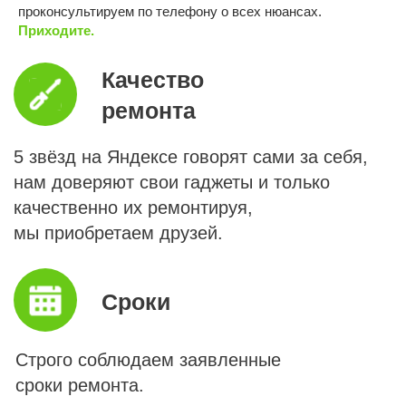
проконсультируем по телефону о всех нюансах.
Мессенджеры
Контакты
Приходите.
Прайс
онлайн
и адреса