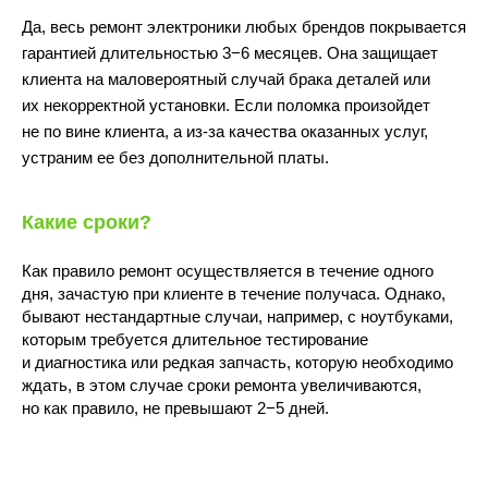
Да, весь ремонт электроники любых брендов покрывается
гарантией длительностью 3−6 месяцев. Она защищает
клиента на маловероятный случай брака деталей или
их некорректной установки. Если поломка произойдет
не по вине клиента, а из-за качества оказанных услуг,
10:00 - 22:00
устраним ее без дополнительной платы.
Какие сроки?
Как правило ремонт осуществляется в течение одного
дня, зачастую при клиенте в течение получаса. Однако,
бывают нестандартные случаи, например, с ноутбуками,
которым требуется длительное тестирование
и диагностика или редкая запчасть, которую необходимо
Волжский бульвар, 7
м.Текстильщики
ждать, в этом случае сроки ремонта увеличиваются,
(Перекрёсток)
но как правило, не превышают 2−5 дней.
ПОДРОБНЕЕ
ПОСТРОИТЬ МАРШРУТ
10:00 - 21:00