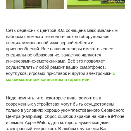
Устройства Apple
Текстильщики
Братеево
Смартфоны Android
Новаторская
Планшеты
Марьино
Сеть сервисных центров ЮZ оснащена максимальным
Ноутбуки
набором сложного технологического оборудования,
ОБЩЕЕ
Компьютеры
специализированной инженерной мебели и
приспособлений. Все наши инженеры имеют высшее
Игровые приставки
О компании
специальное образование, зачастую являются
Контакты
инженерами-схемотехниками. Всё это позволяет
осуществлять любой ремонт ваших смартфонов,
Отзывы
ноутбуков, игровых приставок и другой электроники
с
Карьера
максимальным качеством и гарантией.
Политика конфиденциальности
Надо помнить, что некоторые виды ремонтов в
ИП Витман А.А., ИНН 245506062509, ОГРНИП:
современных устройствах могут быть осуществлены
326246800053028
только в условиях хорошо укомплектованного Сервисного
Центра (например, сброс ошибок экранов на новые iPhone
Made by Goodness
и ремонт Apple Watch, для которого нужен мощный
электронный микроскоп). В любом случае мы Вас