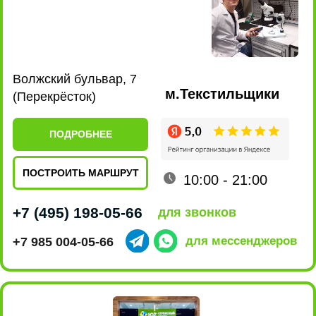
Ленинский проспект, 101
м.Новаторская
(EUROSPAR)
ПОДРОБНЕЕ
ПОСТРОИТЬ МАРШРУТ
10:00 - 22:00
+7 (495) 198-07-76
для звонков
+7 915 161-19-85
для мессенджеров
ул. Люблинская, 169 к2
м.Марьино
(ТРЦ МариЭль)