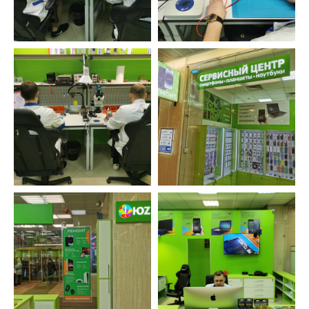
Ответственность
Не переезжаем, не пропадаем. Находим
решения, даже в самых тяжелых ситуациях.
Бесплатно исправляем ошибки, возникшие
по нашей вине.
Оставьте заявку и мы перезвоним вам в
ближайшее рабочее время
ОСТАВИТЬ ЗАЯВКУ
УСТРОЙСТВА
ФИЛИАЛЫ