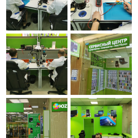
Ответственность
Не переезжаем, не пропадаем. Находим
решения, даже в самых тяжелых ситуациях.
Бесплатно исправляем ошибки, возникшие
по нашей вине.
Оставьте заявку и мы перезвоним вам в
ближайшее рабочее время
ОСТАВИТЬ ЗАЯВКУ