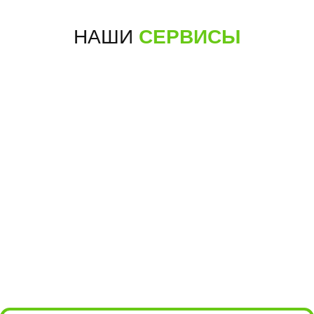
ПОСТРОИТЬ МАРШРУТ
10:00 - 21:00
НАШИ
СЕРВИСЫ
+7 (495) 198-05-66
для звонков
для мессенджеров
+7 985 004-05-66
м.Алма-
Борисовские пруды, 26, стр.2
Атинская
(ТРЦ БРАVO)
ПОДРОБНЕЕ
ПОСТРОИТЬ МАРШРУТ
10:00 - 22:00
+7 (495) 198-05-16
для звонков
+7 985 198-05-36
для мессенджеров