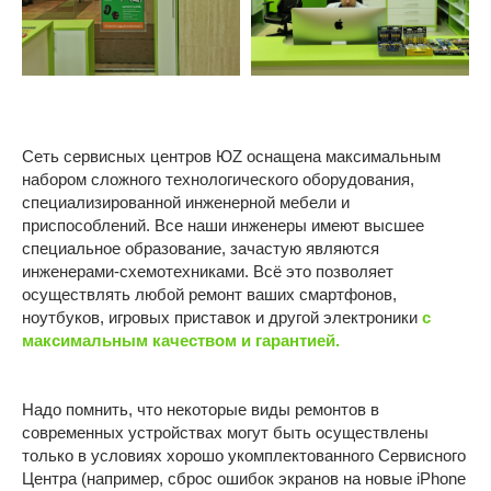
УСТРОЙСТВА
ФИЛИАЛЫ
Устройства Apple
Текстильщики
Братеево
Смартфоны Android
Новаторская
Планшеты
Марьино
Ноутбуки
Сеть сервисных центров ЮZ оснащена максимальным
набором сложного технологического оборудования,
ОБЩЕЕ
Компьютеры
специализированной инженерной мебели и
Игровые приставки
О компании
приспособлений. Все наши инженеры имеют высшее
специальное образование, зачастую являются
Контакты
инженерами-схемотехниками. Всё это позволяет
Отзывы
осуществлять любой ремонт ваших смартфонов,
ноутбуков, игровых приставок и другой электроники
с
Карьера
максимальным качеством и гарантией.
Политика конфиденциальности
Надо помнить, что некоторые виды ремонтов в
ИП Витман А.А., ИНН 245506062509, ОГРНИП:
современных устройствах могут быть осуществлены
326246800053028
только в условиях хорошо укомплектованного Сервисного
Made by Goodness
Центра (например, сброс ошибок экранов на новые iPhone