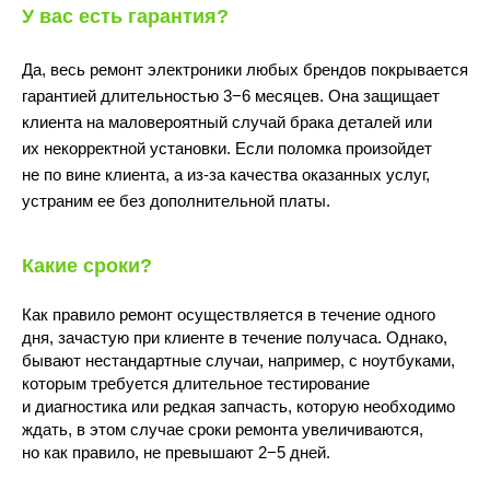
У вас есть гарантия?
Да, весь ремонт электроники любых брендов покрывается
гарантией длительностью 3−6 месяцев. Она защищает
клиента на маловероятный случай брака деталей или
их некорректной установки. Если поломка произойдет
не по вине клиента, а из-за качества оказанных услуг,
10:00 - 22:00
устраним ее без дополнительной платы.
Какие сроки?
Как правило ремонт осуществляется в течение одного
дня, зачастую при клиенте в течение получаса. Однако,
бывают нестандартные случаи, например, с ноутбуками,
которым требуется длительное тестирование
Волжский бульвар, 7
и диагностика или редкая запчасть, которую необходимо
м.Текстильщики
(Перекрёсток)
ждать, в этом случае сроки ремонта увеличиваются,
но как правило, не превышают 2−5 дней.
ПОДРОБНЕЕ