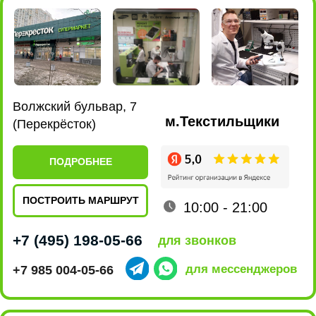
Ленинский проспект, 101
м.Новаторская
(EUROSPAR)
ПОДРОБНЕЕ
ПОСТРОИТЬ МАРШРУТ
10:00 - 22:00
+7 (495) 198-07-76
для звонков
+7 915 161-19-85
для мессенджеров
ул. Люблинская, 169 к2
м.Марьино
(ТРЦ МариЭль)