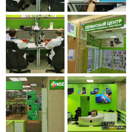
Не переезжаем, не пропадаем. Находим
решения, даже в самых тяжелых ситуациях.
Бесплатно исправляем ошибки, возникшие
по нашей вине.
Оставьте заявку и мы перезвоним вам в
ближайшее рабочее время
ОСТАВИТЬ ЗАЯВКУ
УСТРОЙСТВА
ФИЛИАЛЫ
Устройства Apple
Текстильщики