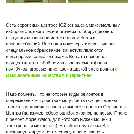
Братеево
Смартфоны Android
Новаторская
Планшеты
Сеть сервисных центров ЮZ оснащена максимальным
Марьино
Ноутбуки
набором сложного технологического оборудования,
специализированной инженерной мебели и
ОБЩЕЕ
Компьютеры
приспособлений. Все наши инженеры имеют высшее
Игровые приставки
О компании
специальное образование, зачастую являются
инженерами-схемотехниками. Всё это позволяет
Контакты
осуществлять любой ремонт ваших смартфонов,
Отзывы
ноутбуков, игровых приставок и другой электроники
с
Карьера
максимальным качеством и гарантией.
Политика конфиденциальности
Надо помнить, что некоторые виды ремонтов в
современных устройствах могут быть осуществлены
ИП Витман А.А., ИНН 245506062509, ОГРНИП:
только в условиях хорошо укомплектованного Сервисного
326246800053028
Центра (например, сброс ошибок экранов на новые iPhone
Made by Goodness
и ремонт Apple Watch, для которого нужен мощный
электронный микроскоп). В любом случае мы Вас
проконсультируем по телефону о всех нюансах.