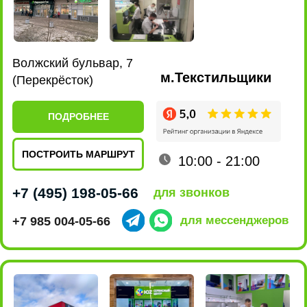
Ленинский проспект, 101
м.Новаторская
(EUROSPAR)
ПОДРОБНЕЕ
ПОСТРОИТЬ МАРШРУТ
10:00 - 22:00
+7 (495) 198-07-76
для звонков
+7 915 161-19-85
для мессенджеров
ул. Люблинская, 169 к2
м.Марьино
(ТРЦ МариЭль)
ПОДРОБНЕЕ