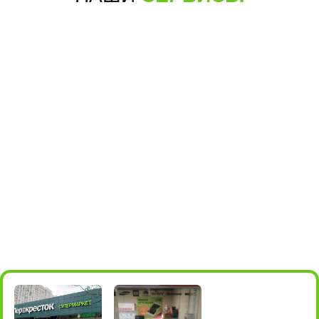
+7 (495) 198-05-66
для звонков
для мессенджеров
+7 985 004-05-66
м.Алма-
Борисовские пруды, 26, стр.2
Атинская
(ТРЦ БРАVO)
ПОДРОБНЕЕ
ПОСТРОИТЬ МАРШРУТ
10:00 - 22:00
+7 (495) 198-05-16
для звонков
+7 985 198-05-36
для мессенджеров