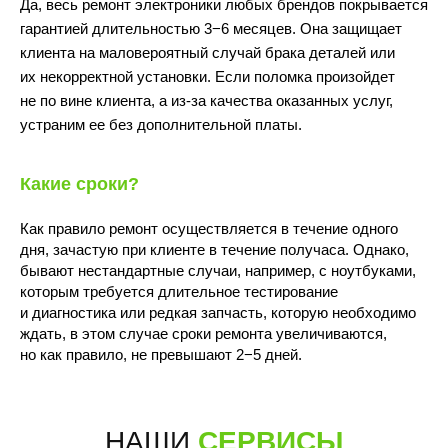
Да, весь ремонт электроники любых брендов покрывается
гарантией длительностью 3−6 месяцев. Она защищает
клиента на маловероятный случай брака деталей или
их некорректной установки. Если поломка произойдет
не по вине клиента, а из-за качества оказанных услуг,
устраним ее без дополнительной платы.
10:00 - 22:00
Какие сроки?
Как правило ремонт осуществляется в течение одного
дня, зачастую при клиенте в течение получаса. Однако,
бывают нестандартные случаи, например, с ноутбуками,
которым требуется длительное тестирование
и диагностика или редкая запчасть, которую необходимо
Волжский бульвар, 7
ждать, в этом случае сроки ремонта увеличиваются,
м.Текстильщики
(Перекрёсток)
но как правило, не превышают 2−5 дней.
ПОДРОБНЕЕ
ПОСТРОИТЬ МАРШРУТ
10:00 - 21:00
НАШИ
СЕРВИСЫ