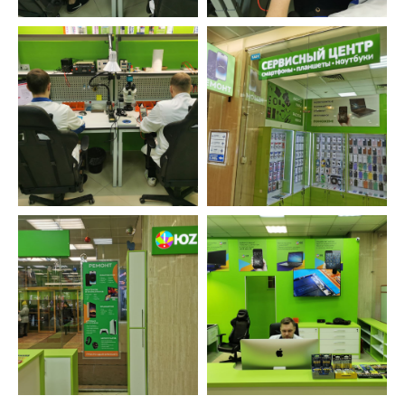
Не переезжаем, не пропадаем. Находим
решения, даже в самых тяжелых ситуациях.
Бесплатно исправляем ошибки, возникшие
по нашей вине.
Оставьте заявку и мы перезвоним вам в
ближайшее рабочее время
ОСТАВИТЬ ЗАЯВКУ
УСТРОЙСТВА
ФИЛИАЛЫ
Устройства Apple
Текстильщики