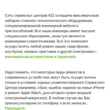
Братеево
Смартфоны Android
Новаторская
Планшеты
Сеть сервисных центров ЮZ оснащена максимальным
Марьино
Ноутбуки
набором сложного технологического оборудования,
специализированной инженерной мебели и
ОБЩЕЕ
Компьютеры
приспособлений. Все наши инженеры имеют высшее
Игровые приставки
О компании
специальное образование, зачастую являются
инженерами-схемотехниками. Всё это позволяет
Контакты
осуществлять любой ремонт ваших смартфонов,
Отзывы
ноутбуков, игровых приставок и другой электроники
с
максимальным качеством и гарантией.
Карьера
Надо помнить, что некоторые виды ремонтов в
Политика конфиденциальности
современных устройствах могут быть осуществлены
ИП Витман А.А., ИНН 245506062509, ОГРНИП:
только в условиях хорошо укомплектованного Сервисного
326246800053028
Центра (например, сброс ошибок экранов на новые iPhone
Made by Goodness
и ремонт Apple Watch, для которого нужен мощный
электронный микроскоп). В любом случае мы Вас
проконсультируем по телефону о всех нюансах.
Приходите.
Мессенджеры
Контакты