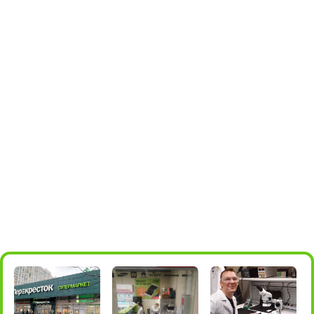
для мессенджеров
+7 985 004-05-66
м.Алма-
Борисовские пруды, 26, стр.2
Атинская
(ТРЦ БРАVO)
ПОДРОБНЕЕ
ПОСТРОИТЬ МАРШРУТ
10:00 - 22:00
+7 (495) 198-05-16
для звонков
+7 985 198-05-36
для мессенджеров