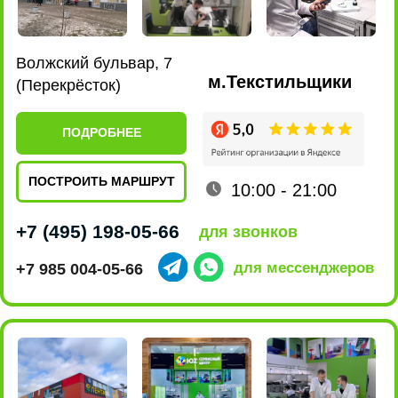
Ленинский проспект, 101
м.Новаторская
(EUROSPAR)
ПОДРОБНЕЕ
ПОСТРОИТЬ МАРШРУТ
10:00 - 22:00
+7 (495) 198-07-76
для звонков
+7 915 161-19-85
для мессенджеров
ул. Люблинская, 169 к2
м.Марьино
(ТРЦ МариЭль)
ПОДРОБНЕЕ