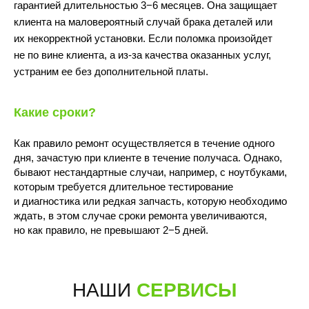
гарантией длительностью 3−6 месяцев. Она защищает
клиента на маловероятный случай брака деталей или
их некорректной установки. Если поломка произойдет
не по вине клиента, а из-за качества оказанных услуг,
устраним ее без дополнительной платы.
10:00 - 22:00
Какие сроки?
Как правило ремонт осуществляется в течение одного
дня, зачастую при клиенте в течение получаса. Однако,
бывают нестандартные случаи, например, с ноутбуками,
которым требуется длительное тестирование
и диагностика или редкая запчасть, которую необходимо
Волжский бульвар, 7
ждать, в этом случае сроки ремонта увеличиваются,
м.Текстильщики
(Перекрёсток)
но как правило, не превышают 2−5 дней.
ПОДРОБНЕЕ
ПОСТРОИТЬ МАРШРУТ
10:00 - 21:00
НАШИ
СЕРВИСЫ
+7 (495) 198-05-66
для звонков