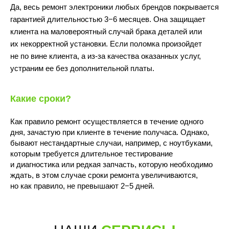
Да, весь ремонт электроники любых брендов покрывается
гарантией длительностью 3−6 месяцев. Она защищает
клиента на маловероятный случай брака деталей или
их некорректной установки. Если поломка произойдет
не по вине клиента, а из-за качества оказанных услуг,
устраним ее без дополнительной платы.
10:00 - 22:00
Какие сроки?
Как правило ремонт осуществляется в течение одного
дня, зачастую при клиенте в течение получаса. Однако,
бывают нестандартные случаи, например, с ноутбуками,
которым требуется длительное тестирование
и диагностика или редкая запчасть, которую необходимо
Волжский бульвар, 7
ждать, в этом случае сроки ремонта увеличиваются,
м.Текстильщики
(Перекрёсток)
но как правило, не превышают 2−5 дней.
ПОДРОБНЕЕ
ПОСТРОИТЬ МАРШРУТ
10:00 - 21:00