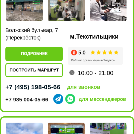
Ленинский проспект, 101
м.Новаторская
(EUROSPAR)
ПОДРОБНЕЕ
ПОСТРОИТЬ МАРШРУТ
10:00 - 22:00
+7 (495) 198-07-76
для звонков
+7 915 161-19-85
для мессенджеров
ул. Люблинская, 169 к2
м.Марьино
(ТРЦ МариЭль)
ПОДРОБНЕЕ