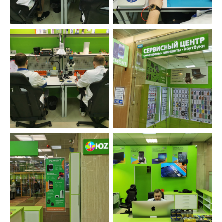
Не переезжаем, не пропадаем. Находим
решения, даже в самых тяжелых ситуациях.
Бесплатно исправляем ошибки, возникшие
по нашей вине.
Оставьте заявку и мы перезвоним вам в
ближайшее рабочее время
ОСТАВИТЬ ЗАЯВКУ
УСТРОЙСТВА
ФИЛИАЛЫ