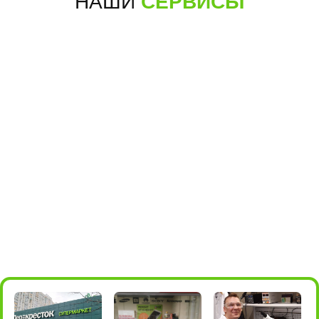
НАШИ
СЕРВИСЫ
+7 (495) 198-05-66
для звонков
для мессенджеров
+7 985 004-05-66
м.Алма-
Борисовские пруды, 26, стр.2
Атинская
(ТРЦ БРАVO)
ПОДРОБНЕЕ
ПОСТРОИТЬ МАРШРУТ
10:00 - 22:00
+7 (495) 198-05-16
для звонков
+7 985 198-05-36
для мессенджеров