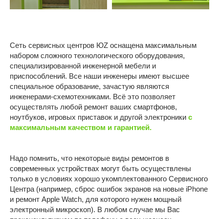
Устройства Apple
Текстильщики
Братеево
Смартфоны Android
Новаторская
Планшеты
Сеть сервисных центров ЮZ оснащена максимальным
Марьино
Ноутбуки
набором сложного технологического оборудования,
ОБЩЕЕ
Компьютеры
специализированной инженерной мебели и
приспособлений. Все наши инженеры имеют высшее
Игровые приставки
О компании
специальное образование, зачастую являются
Контакты
инженерами-схемотехниками. Всё это позволяет
осуществлять любой ремонт ваших смартфонов,
Отзывы
ноутбуков, игровых приставок и другой электроники
с
Карьера
максимальным качеством и гарантией.
Политика конфиденциальности
Надо помнить, что некоторые виды ремонтов в
современных устройствах могут быть осуществлены
ИП Витман А.А., ИНН 245506062509, ОГРНИП:
только в условиях хорошо укомплектованного Сервисного
326246800053028
Центра (например, сброс ошибок экранов на новые iPhone
Made by Goodness
и ремонт Apple Watch, для которого нужен мощный
электронный микроскоп). В любом случае мы Вас