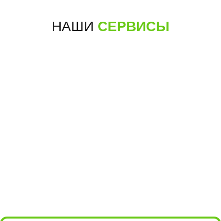
ПОСТРОИТЬ МАРШРУТ
10:00 - 21:00
НАШИ
СЕРВИСЫ
+7 (495) 198-05-66
для звонков
для мессенджеров
+7 985 004-05-66
м.Алма-
Борисовские пруды, 26, стр.2
Атинская
(ТРЦ БРАVO)
ПОДРОБНЕЕ
ПОСТРОИТЬ МАРШРУТ
10:00 - 22:00
+7 (495) 198-05-16
для звонков
+7 985 198-05-36
для мессенджеров