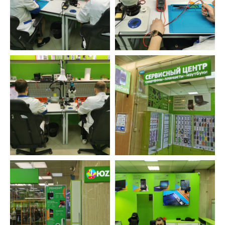
Ответственность
Не переезжаем, не пропадаем. Находим
решения, даже в самых тяжелых ситуациях.
Бесплатно исправляем ошибки, возникшие
по нашей вине.
Оставьте заявку и мы перезвоним вам в
ближайшее рабочее время
ОСТАВИТЬ ЗАЯВКУ