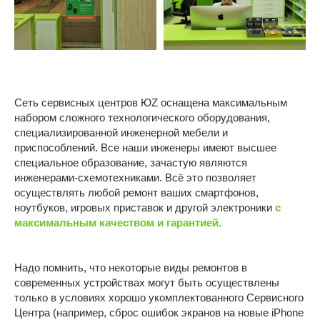
УСТРОЙСТВА
ФИЛИАЛЫ
Устройства Apple
Текстильщики
Братеево
Смартфоны Android
Новаторская
Планшеты
Марьино
Ноутбуки
Сеть сервисных центров ЮZ оснащена максимальным
набором сложного технологического оборудования,
ОБЩЕЕ
Компьютеры
специализированной инженерной мебели и
Игровые приставки
О компании
приспособлений. Все наши инженеры имеют высшее
специальное образование, зачастую являются
Контакты
инженерами-схемотехниками. Всё это позволяет
Отзывы
осуществлять любой ремонт ваших смартфонов,
ноутбуков, игровых приставок и другой электроники
с
Карьера
максимальным качеством и гарантией.
Политика конфиденциальности
Надо помнить, что некоторые виды ремонтов в
ИП Витман А.А., ИНН 245506062509, ОГРНИП:
современных устройствах могут быть осуществлены
326246800053028
только в условиях хорошо укомплектованного Сервисного
Made by Goodness
Центра (например, сброс ошибок экранов на новые iPhone