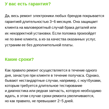
У вас есть гарантия?
Да, весь ремонт электроники любых брендов покрывается
гарантией длительностью 3−6 месяцев. Она защищает
клиента на маловероятный случай брака деталей или
их некорректной установки. Если поломка произойдет
не по вине клиента, а из-за качества оказанных услуг,
10:00 - 22:00
устраним ее без дополнительной платы.
Какие сроки?
Как правило ремонт осуществляется в течение одного
дня, зачастую при клиенте в течение получаса. Однако,
бывают нестандартные случаи, например, с ноутбуками,
которым требуется длительное тестирование
Волжский бульвар, 7
и диагностика или редкая запчасть, которую необходимо
м.Текстильщики
(Перекрёсток)
ждать, в этом случае сроки ремонта увеличиваются,
но как правило, не превышают 2−5 дней.
ПОДРОБНЕЕ