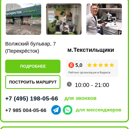
Ленинский проспект, 101
м.Новаторская
(EUROSPAR)
ПОДРОБНЕЕ
ПОСТРОИТЬ МАРШРУТ
10:00 - 22:00
+7 (495) 198-07-76
для звонков
+7 915 161-19-85
для мессенджеров
ул. Люблинская, 169 к2
м.Марьино
(ТРЦ МариЭль)