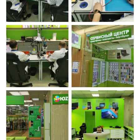
Ответственность
Не переезжаем, не пропадаем. Находим
решения, даже в самых тяжелых ситуациях.
Бесплатно исправляем ошибки, возникшие
по нашей вине.
Оставьте заявку и мы перезвоним вам в
ближайшее рабочее время
ОСТАВИТЬ ЗАЯВКУ
УСТРОЙСТВА
ФИЛИАЛЫ