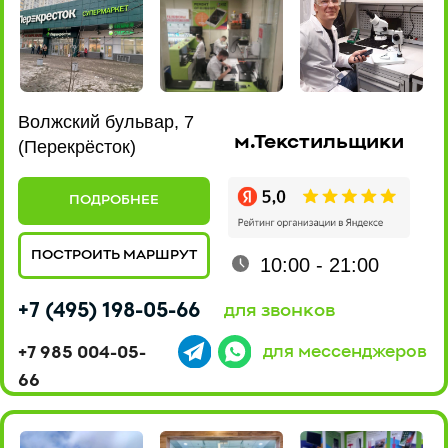
Ленинский проспект, 101
м.Новаторская
(EUROSPAR)
ПОДРОБНЕЕ
ПОСТРОИТЬ МАРШРУТ
10:00 - 22:00
+7 (495) 198-07-76
для звонков
+7 915 161-19-85
для мессенджеров
ул. Люблинская, 169 к2
м.Марьино
(ТРЦ МариЭль)