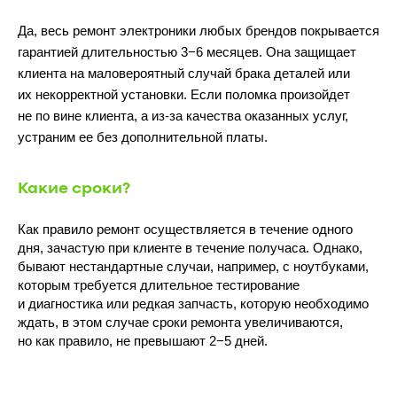
Да, весь ремонт электроники любых брендов покрывается
гарантией длительностью 3−6 месяцев. Она защищает
клиента на маловероятный случай брака деталей или
их некорректной установки. Если поломка произойдет
не по вине клиента, а из-за качества оказанных услуг,
10:00 - 22:00
устраним ее без дополнительной платы.
Какие сроки?
Как правило ремонт осуществляется в течение одного
дня, зачастую при клиенте в течение получаса. Однако,
бывают нестандартные случаи, например, с ноутбуками,
которым требуется длительное тестирование
и диагностика или редкая запчасть, которую необходимо
Волжский бульвар, 7
м.Текстильщики
(Перекрёсток)
ждать, в этом случае сроки ремонта увеличиваются,
но как правило, не превышают 2−5 дней.
ПОДРОБНЕЕ
ПОСТРОИТЬ МАРШРУТ
10:00 - 21:00