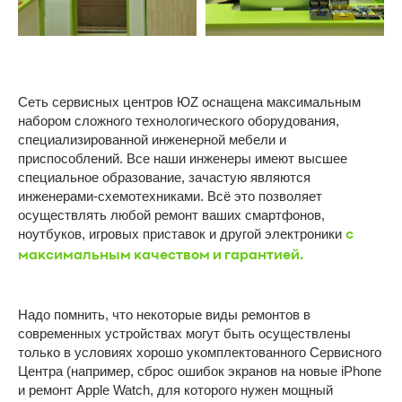
Устройства Apple
Текстильщики
Братеево
Смартфоны Android
Новаторская
Планшеты
Сеть сервисных центров ЮZ оснащена максимальным
Марьино
Ноутбуки
набором сложного технологического оборудования,
ОБЩЕЕ
Компьютеры
специализированной инженерной мебели и
приспособлений. Все наши инженеры имеют высшее
Игровые приставки
О компании
специальное образование, зачастую являются
Контакты
инженерами-схемотехниками. Всё это позволяет
осуществлять любой ремонт ваших смартфонов,
Отзывы
ноутбуков, игровых приставок и другой электроники
с
Карьера
максимальным качеством и гарантией.
Политика конфиденциальности
Надо помнить, что некоторые виды ремонтов в
ИП Витман А.А., ИНН 245506062509, ОГРНИП:
современных устройствах могут быть осуществлены
326246800053028
только в условиях хорошо укомплектованного Сервисного
Центра (например, сброс ошибок экранов на новые iPhone
Made by Goodness
и ремонт Apple Watch, для которого нужен мощный